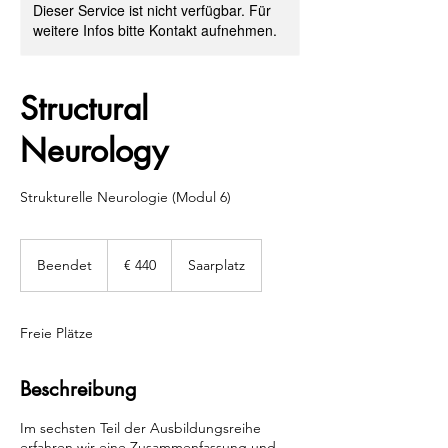
Dieser Service ist nicht verfügbar. Für
weitere Infos bitte Kontakt aufnehmen.
Structural
Neurology
Strukturelle Neurologie (Modul 6)
440
Euro
Beendet
B
€ 440
Saarplatz
e
e
n
Freie Plätze
d
e
t
Beschreibung
Im sechsten Teil der Ausbildungsreihe
erfahren wir eine Zusammenfassung und