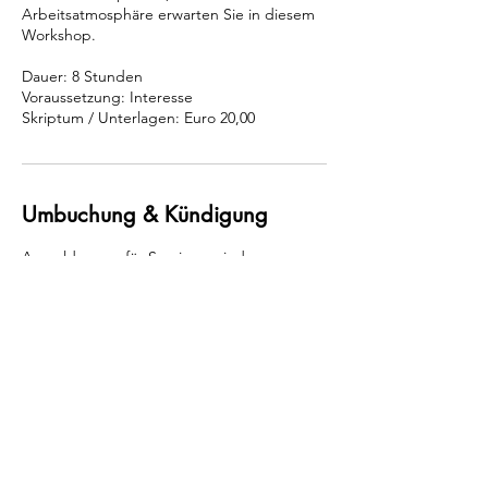
Arbeitsatmosphäre erwarten Sie in diesem
Workshop.
Dauer: 8 Stunden
Voraussetzung: Interesse
Skriptum / Unterlagen: Euro 20,00
Umbuchung & Kündigung
Anmeldungen für Seminare sind
verbindlich. Seminare, die nicht mindestens
eine Woche vor Beginn abgesagt werden,
sind ausnahmslos vollständig zu bezahlen.
Kontaktangaben
+43 664 544 30 20
dunner@dunner.at