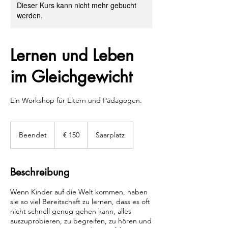
Dieser Kurs kann nicht mehr gebucht
werden.
Lernen und Leben
im Gleichgewicht
Ein Workshop für Eltern und Pädagogen.
150
Euro
Beendet
B
€ 150
Saarplatz
e
e
n
Beschreibung
d
e
Wenn Kinder auf die Welt kommen, haben
t
sie so viel Bereitschaft zu lernen, dass es oft
nicht schnell genug gehen kann, alles
auszuprobieren, zu begreifen, zu hören und