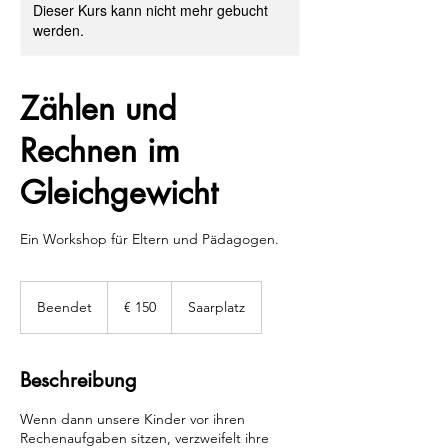
Dieser Kurs kann nicht mehr gebucht
werden.
Zählen und
Rechnen im
Gleichgewicht
Ein Workshop für Eltern und Pädagogen.
150
Euro
Beendet
B
€ 150
Saarplatz
e
e
n
Beschreibung
d
e
Wenn dann unsere Kinder vor ihren
t
Rechenaufgaben sitzen, verzweifelt ihre