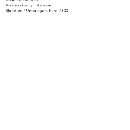
Voraussetzung: Interesse
Skriptum / Unterlagen: Euro 20,00
Umbuchung & Kündigung
Anmeldungen für Seminare sind
verbindlich. Seminare, die nicht mindestens
eine Woche vor Beginn abgesagt werden,
sind ausnahmslos vollständig zu bezahlen.
Kontaktangaben
+43 664 544 30 20
dunner@dunner.at