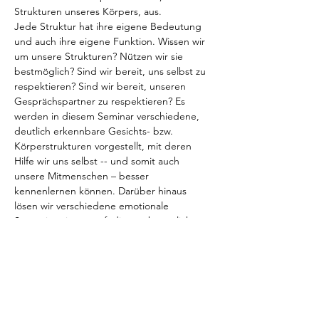
Strukturen unseres Körpers, aus.  
Jede Struktur hat ihre eigene Bedeutung 
und auch ihre eigene Funktion. Wissen wir 
um unsere Strukturen? Nützen wir sie 
bestmöglich? Sind wir bereit, uns selbst zu 
respektieren? Sind wir bereit, unseren 
Gesprächspartner zu respektieren? Es 
werden in diesem Seminar verschiedene, 
deutlich erkennbare Gesichts- bzw. 
Körperstrukturen vorgestellt, mit deren 
Hilfe wir uns selbst -- und somit auch 
unsere Mitmenschen – besser 
kennenlernen können. Darüber hinaus 
lösen wir verschiedene emotionale 
Stresssituationen auf, die uns bezüglich 
unserer Strukturfunktion beeinträchtigen 
und offene Kommunikation nicht immer 
leicht machen.
Kosten:
 € 440,-
Dauer:
 4 Tage 
Voraussetzung:
 Basic One Brain