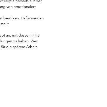
liegt einerseits auf der 
tung von emotionalem 
t bewirken. Dafür werden 
ellt. 
pt an, mit dessen Hilfe 
dungen zu haben. Wer 
r die spätere Arbeit.  