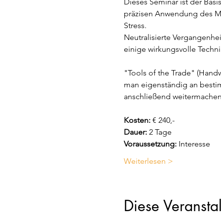
Dieses Seminar ist der Basi
präzisen Anwendung des Mu
Stress.  
Neutralisierte Vergangenhe
einige wirkungsvolle Techn
"Tools of the Trade" (Handw
man eigenständig an besti
anschließend weitermachen 
Kosten:
 € 240,-
Dauer:
 2 Tage 
Voraussetzung:
 Interesse 
Weiterlesen >
Diese Veranstal