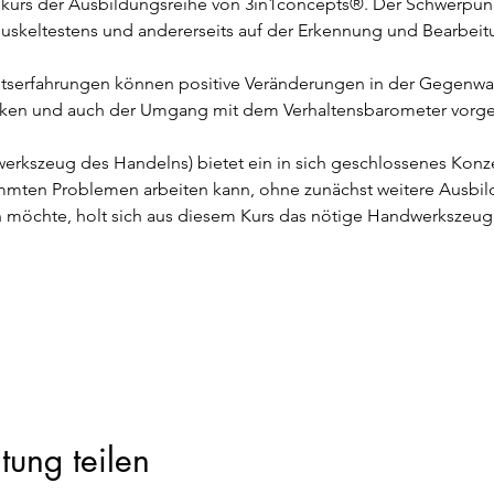
skurs der Ausbildungsreihe von 3in1concepts®. Der Schwerpunkt 
skeltestens und andererseits auf der Erkennung und Bearbei
itserfahrungen können positive Veränderungen in der Gegenwar
iken und auch der Umgang mit dem Verhaltensbarometer vorgest
erkszeug des Handelns) bietet ein in sich geschlossenes Konze
mmten Problemen arbeiten kann, ohne zunächst weitere Ausbil
möchte, holt sich aus diesem Kurs das nötige Handwerkszeug fü
tung teilen