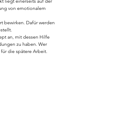
liegt einerseits auf der 
tung von emotionalem 
t bewirken. Dafür werden 
ellt. 
pt an, mit dessen Hilfe 
dungen zu haben. Wer 
r die spätere Arbeit.  