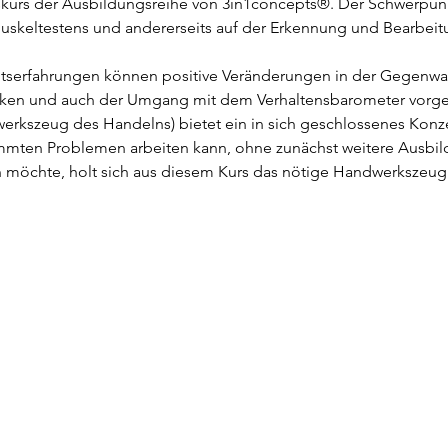
skurs der Ausbildungsreihe von 3in1concepts®. Der Schwerpunkt 
skeltestens und andererseits auf der Erkennung und Bearbei
itserfahrungen können positive Veränderungen in der Gegenwar
iken und auch der Umgang mit dem Verhaltensbarometer vorgest
erkszeug des Handelns) bietet ein in sich geschlossenes Konze
mmten Problemen arbeiten kann, ohne zunächst weitere Ausbil
möchte, holt sich aus diesem Kurs das nötige Handwerkszeug fü