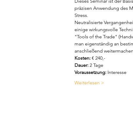
Dieses Seminar ist der Basi
präzisen Anwendung des Mu
Stress.  
Neutralisierte Vergangenhe
einige wirkungsvolle Techn
"Tools of the Trade" (Handw
man eigenständig an besti
anschließend weitermachen 
Kosten:
 € 240,-
Dauer:
 2 Tage 
Voraussetzung:
 Interesse 
Weiterlesen >