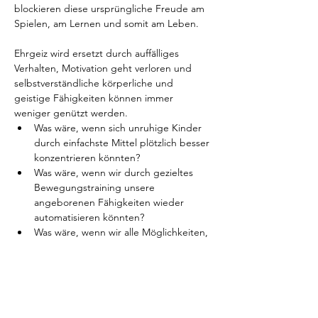
blockieren diese ursprüngliche Freude am 
Spielen, am Lernen und somit am Leben.  
Ehrgeiz wird ersetzt durch auffälliges 
Verhalten, Motivation geht verloren und 
selbstverständliche körperliche und 
geistige Fähigkeiten können immer 
weniger genützt werden. 
Was wäre, wenn sich unruhige Kinder 
durch einfachste Mittel plötzlich besser 
konzentrieren könnten? 
Was wäre, wenn wir durch gezieltes 
Bewegungstraining unsere 
angeborenen Fähigkeiten wieder 
automatisieren könnten? 
Was wäre, wenn wir alle Möglichkeiten, 
die wir in uns tragen, plötzlich nützen 
könnten? 
Was wäre, wenn wir die Bereitwilligkeit 
unserer Kinder, Neues zu lernen und 
zu erfahren, bestmöglich erhalten 